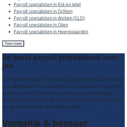
Payroll specialisten in Eck en Wiel
Payroll specialisten in Ochten
Payroll specialisten in Alphen (GLD)
Payroll specialisten in Oijen
Payroll specialisten in Heerewaarden
Toon meer
De beste payroll professional voor
jou
Op Payrolling-Gids.nl vind je een compleet overzicht van alle
payroll specialisten in Nederland. Op zoek naar een payroll
profeesional? De bedrijven in deze gids zijn handmatig
geselecteerd door ons serviceteam, zodat het eenvoudig is
om de beste payroll specialist te vinden.
Vergelijk & bespaar