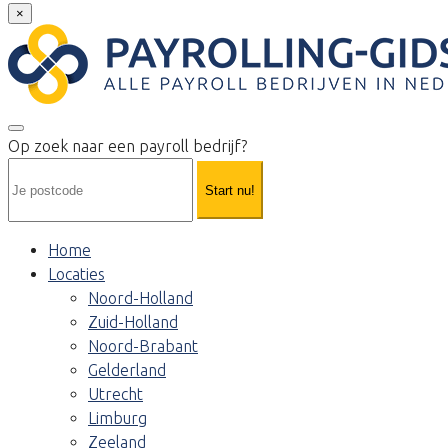
×
Op zoek naar een payroll bedrijf?
Start nu!
Home
Locaties
Noord-Holland
Zuid-Holland
Noord-Brabant
Gelderland
Utrecht
Limburg
Zeeland