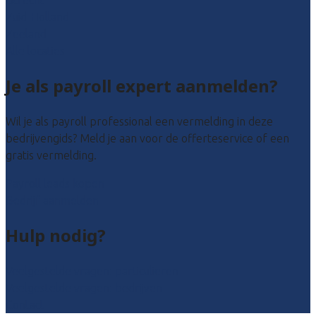
Zuid-Holland
Zeeland
Alle locaties
Je als payroll expert aanmelden?
Wil je als payroll professional een vermelding in deze
bedrijvengids? Meld je aan voor de offerteservice of een
gratis vermelding.
Payroll leads kopen
Bedrijf aanmelden
Hulp nodig?
Veelgestelde vragen: particulieren
Veelgestelde vragen: bedrijven
Contact