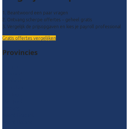
1. Beantwoord een paar vragen
2. Ontvang scherpe offertes – geheel gratis
3. Vergelijk de prijsopgaven en kies je payroll professional
Gratis offertes vergelijken
Provincies
Drenthe
Flevoland
Friesland
Gelderland
Groningen
Overijssel
Limburg
Noord-Brabant
Noord-Holland
Utrecht