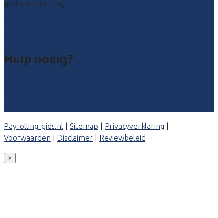
gratis vermelding.
Payroll leads kopen
Bedrijf aanmelden
Hulp nodig?
Veelgestelde vragen: particulieren
Veelgestelde vragen: bedrijven
Contact
Payrolling-gids.nl
|
Sitemap
|
Privacyverklaring
|
Voorwaarden
|
Disclaimer
|
Reviewbeleid
×