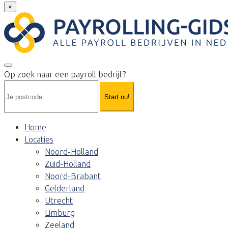
×
Op zoek naar een payroll bedrijf?
Start nu!
Home
Locaties
Noord-Holland
Zuid-Holland
Noord-Brabant
Gelderland
Utrecht
Limburg
Zeeland