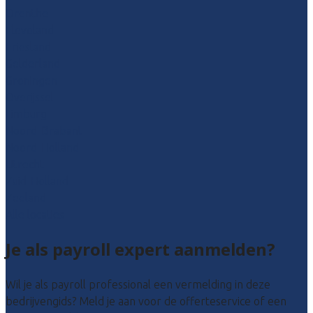
Drenthe
Flevoland
Friesland
Gelderland
Groningen
Overijssel
Limburg
Noord-Brabant
Noord-Holland
Utrecht
Zuid-Holland
Zeeland
Alle locaties
Je als payroll expert aanmelden?
Wil je als payroll professional een vermelding in deze
bedrijvengids? Meld je aan voor de offerteservice of een