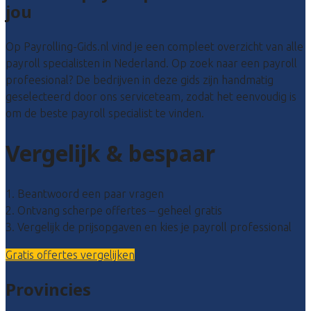
jou
Op Payrolling-Gids.nl vind je een compleet overzicht van alle
payroll specialisten in Nederland. Op zoek naar een payroll
profeesional? De bedrijven in deze gids zijn handmatig
geselecteerd door ons serviceteam, zodat het eenvoudig is
om de beste payroll specialist te vinden.
Vergelijk & bespaar
1. Beantwoord een paar vragen
2. Ontvang scherpe offertes – geheel gratis
3. Vergelijk de prijsopgaven en kies je payroll professional
Gratis offertes vergelijken
Provincies