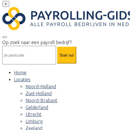
×
Op zoek naar een payroll bedrijf?
Start nu!
Home
Locaties
Noord-Holland
Zuid-Holland
Noord-Brabant
Gelderland
Utrecht
Limburg
Zeeland