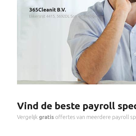
365Cleanit B.V.
Ekkersrijt 4415, 5692DL Son en Breugel
Vind de beste payroll spec
Vergelijk
gratis
offertes van meerdere payroll spe