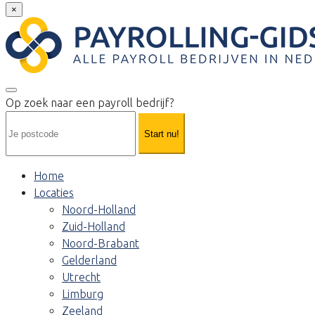
×
Op zoek naar een payroll bedrijf?
Start nu!
Home
Locaties
Noord-Holland
Zuid-Holland
Noord-Brabant
Gelderland
Utrecht
Limburg
Zeeland