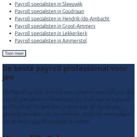
Payroll specialisten in Sleeuwijk
Payroll specialisten in Goudriaan
Payroll specialisten in Hendrik-Ido-Ambacht
Payroll specialisten in Groot-Ammers
Payroll specialisten in Lekkerkerk
Payroll specialisten in Ammerstol
Toon meer
De beste payroll professional voor
jou
Op Payrolling-Gids.nl vind je een compleet overzicht van alle
payroll specialisten in Nederland. Op zoek naar een payroll
profeesional? De bedrijven in deze gids zijn handmatig
geselecteerd door ons serviceteam, zodat het eenvoudig is
om de beste payroll specialist te vinden.