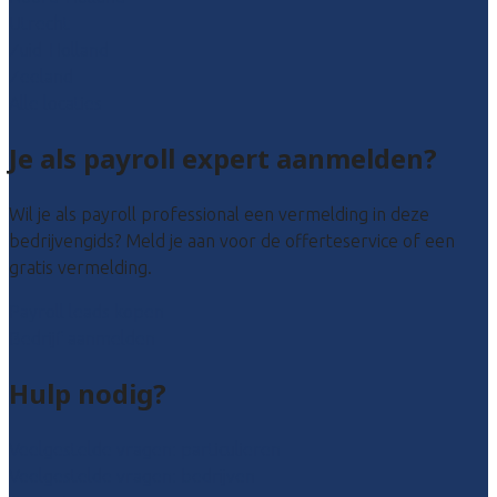
Utrecht
Zuid-Holland
Zeeland
Alle locaties
Je als payroll expert aanmelden?
Wil je als payroll professional een vermelding in deze
bedrijvengids? Meld je aan voor de offerteservice of een
gratis vermelding.
Payroll leads kopen
Bedrijf aanmelden
Hulp nodig?
Veelgestelde vragen: particulieren
Veelgestelde vragen: bedrijven