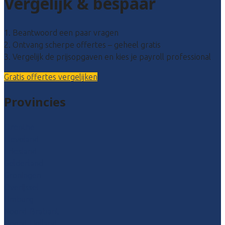
Vergelijk & bespaar
1. Beantwoord een paar vragen
2. Ontvang scherpe offertes – geheel gratis
3. Vergelijk de prijsopgaven en kies je payroll professional
Gratis offertes vergelijken
Provincies
Drenthe
Flevoland
Friesland
Gelderland
Groningen
Overijssel
Limburg
Noord-Brabant
Noord-Holland