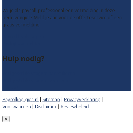
Wil je als payroll professional een vermelding in deze
bedrijvengids? Meld je aan voor de offerteservice of een
gratis vermelding.
Payroll leads kopen
Bedrijf aanmelden
Hulp nodig?
Veelgestelde vragen: particulieren
Veelgestelde vragen: bedrijven
Contact
Payrolling-gids.nl
|
Sitemap
|
Privacyverklaring
|
Voorwaarden
|
Disclaimer
|
Reviewbeleid
×