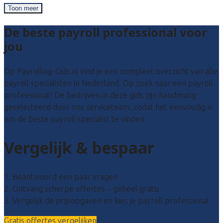
Toon meer
De beste payroll professional voor
jou
Op Payrolling-Gids.nl vind je een compleet overzicht van alle
payroll specialisten in Nederland. Op zoek naar een payroll
profeesional? De bedrijven in deze gids zijn handmatig
geselecteerd door ons serviceteam, zodat het eenvoudig is
om de beste payroll specialist te vinden.
Vergelijk & bespaar
1. Beantwoord een paar vragen
2. Ontvang scherpe offertes – geheel gratis
3. Vergelijk de prijsopgaven en kies je payroll professional
Gratis offertes vergelijken