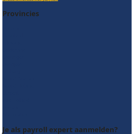
Provincies
Drenthe
Flevoland
Friesland
Gelderland
Groningen
Overijssel
Limburg
Noord-Brabant
Noord-Holland
Utrecht
Zuid-Holland
Zeeland
Alle locaties
Je als payroll expert aanmelden?