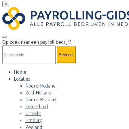
×
Op zoek naar een payroll bedrijf?
Start nu!
Home
Locaties
Noord-Holland
Zuid-Holland
Noord-Brabant
Gelderland
Utrecht
Limburg
Zeeland