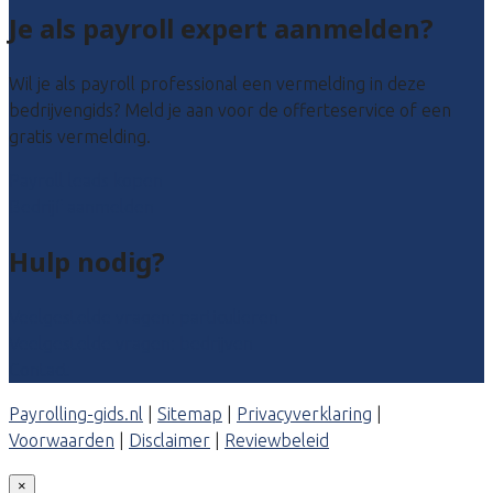
Je als payroll expert aanmelden?
Wil je als payroll professional een vermelding in deze
bedrijvengids? Meld je aan voor de offerteservice of een
gratis vermelding.
Payroll leads kopen
Bedrijf aanmelden
Hulp nodig?
Veelgestelde vragen: particulieren
Veelgestelde vragen: bedrijven
Contact
Payrolling-gids.nl
|
Sitemap
|
Privacyverklaring
|
Voorwaarden
|
Disclaimer
|
Reviewbeleid
×