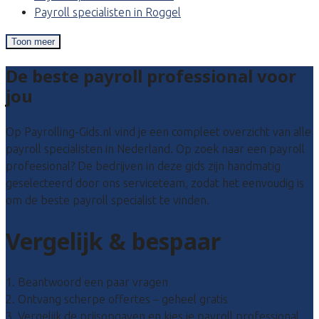
Payroll specialisten in Roggel
Toon meer
De beste payroll professional voor
jou
Op Payrolling-Gids.nl vind je een compleet overzicht van alle
payroll specialisten in Nederland. Op zoek naar een payroll
profeesional? De bedrijven in deze gids zijn handmatig
geselecteerd door ons serviceteam, zodat het eenvoudig is
om de beste payroll specialist te vinden.
Vergelijk & bespaar
1. Beantwoord een paar vragen
2. Ontvang scherpe offertes – geheel gratis
3. Vergelijk de prijsopgaven en kies je payroll professional