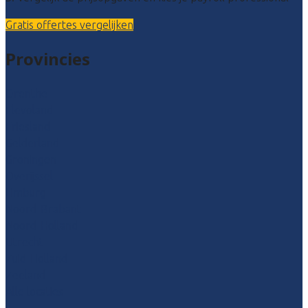
Gratis offertes vergelijken
Provincies
Drenthe
Flevoland
Friesland
Gelderland
Groningen
Overijssel
Limburg
Noord-Brabant
Noord-Holland
Utrecht
Zuid-Holland
Zeeland
Alle locaties