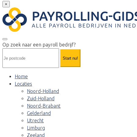
×
Op zoek naar een payroll bedrijf?
Start nu!
Home
Locaties
Noord-Holland
Zuid-Holland
Noord-Brabant
Gelderland
Utrecht
Limburg
Zeeland