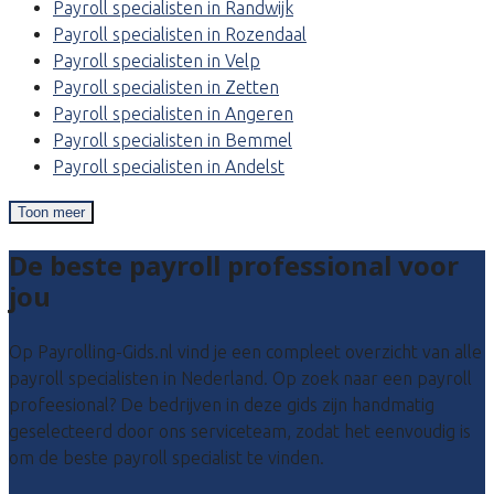
Payroll specialisten in Randwijk
Payroll specialisten in Rozendaal
Payroll specialisten in Velp
Payroll specialisten in Zetten
Payroll specialisten in Angeren
Payroll specialisten in Bemmel
Payroll specialisten in Andelst
Toon meer
De beste payroll professional voor
jou
Op Payrolling-Gids.nl vind je een compleet overzicht van alle
payroll specialisten in Nederland. Op zoek naar een payroll
profeesional? De bedrijven in deze gids zijn handmatig
geselecteerd door ons serviceteam, zodat het eenvoudig is
om de beste payroll specialist te vinden.