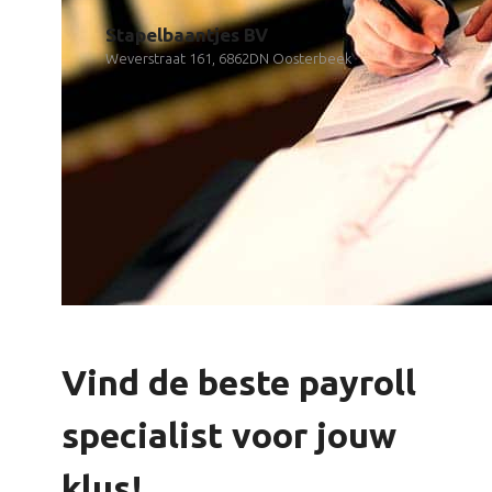
Stapelbaantjes BV
Weverstraat 161, 6862DN Oosterbeek
Vind de beste payroll
specialist voor jouw
klus!