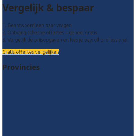
Vergelijk & bespaar
1. Beantwoord een paar vragen
2. Ontvang scherpe offertes – geheel gratis
3. Vergelijk de prijsopgaven en kies je payroll professional
Gratis offertes vergelijken
Provincies
Drenthe
Flevoland
Friesland
Gelderland
Groningen
Overijssel
Limburg
Noord-Brabant