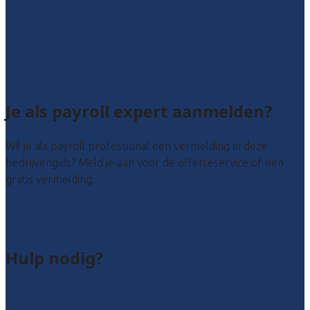
Noord-Holland
Utrecht
Zuid-Holland
Zeeland
Alle locaties
Je als payroll expert aanmelden?
Wil je als payroll professional een vermelding in deze
bedrijvengids? Meld je aan voor de offerteservice of een
gratis vermelding.
Payroll leads kopen
Bedrijf aanmelden
Hulp nodig?
Veelgestelde vragen: particulieren
Veelgestelde vragen: bedrijven