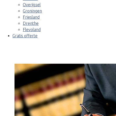
Overijssel
Groningen
Friesland
Drenthe
Flevoland
Gratis offerte