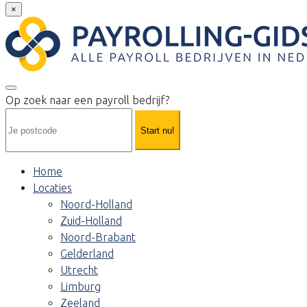
×
Op zoek naar een payroll bedrijf?
Start nu!
Home
Locaties
Noord-Holland
Zuid-Holland
Noord-Brabant
Gelderland
Utrecht
Limburg
Zeeland