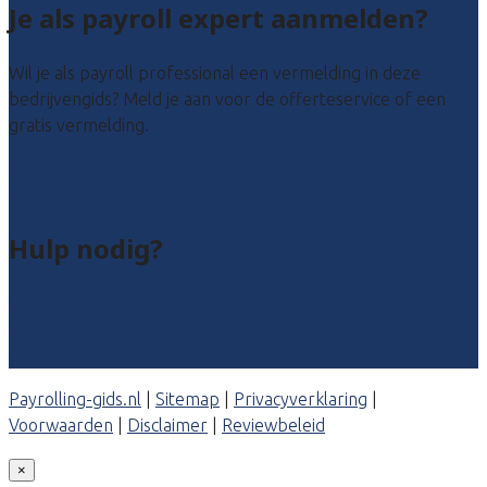
Je als payroll expert aanmelden?
Wil je als payroll professional een vermelding in deze
bedrijvengids? Meld je aan voor de offerteservice of een
gratis vermelding.
Payroll leads kopen
Bedrijf aanmelden
Hulp nodig?
Veelgestelde vragen: particulieren
Veelgestelde vragen: bedrijven
Contact
Payrolling-gids.nl
|
Sitemap
|
Privacyverklaring
|
Voorwaarden
|
Disclaimer
|
Reviewbeleid
×