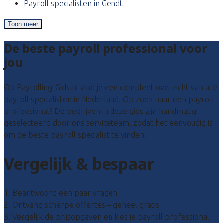
Payroll specialisten in Gendt
Toon meer
De beste payroll professional voor
jou
Op Payrolling-Gids.nl vind je een compleet overzicht van alle
payroll specialisten in Nederland. Op zoek naar een payroll
profeesional? De bedrijven in deze gids zijn handmatig
geselecteerd door ons serviceteam, zodat het eenvoudig is
om de beste payroll specialist te vinden.
Vergelijk & bespaar
1. Beantwoord een paar vragen
2. Ontvang scherpe offertes – geheel gratis
3. Vergelijk de prijsopgaven en kies je payroll professional