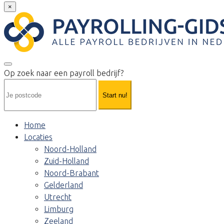
×
Op zoek naar een payroll bedrijf?
Start nu!
Home
Locaties
Noord-Holland
Zuid-Holland
Noord-Brabant
Gelderland
Utrecht
Limburg
Zeeland