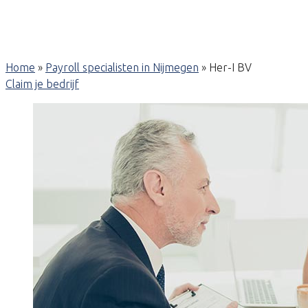
Home
»
Payroll specialisten in Nijmegen
»
Her-I BV
Claim je bedrijf