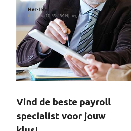
Her-I BV
Marialaan 77, 6541RC Nijmegen
Vind de beste payroll
specialist voor jouw
klus!