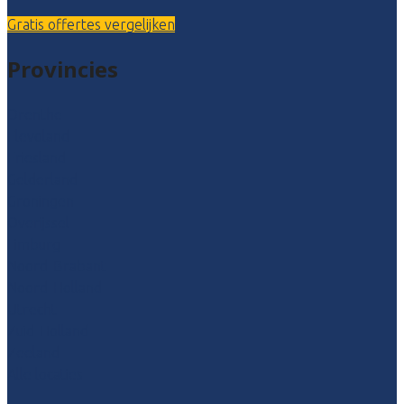
Gratis offertes vergelijken
Provincies
Drenthe
Flevoland
Friesland
Gelderland
Groningen
Overijssel
Limburg
Noord-Brabant
Noord-Holland
Utrecht
Zuid-Holland
Zeeland
Alle locaties