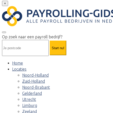
×
Op zoek naar een payroll bedrijf?
Start nu!
Home
Locaties
Noord-Holland
Zuid-Holland
Noord-Brabant
Gelderland
Utrecht
Limburg
Zeeland