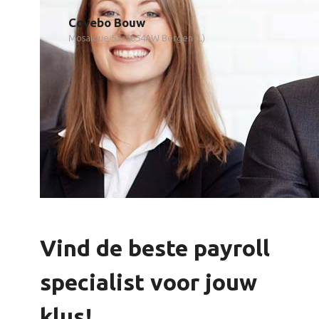
Covebo Bouw
Mosaique 53, 5854AW Bergen (L)
Vind de beste payroll
specialist voor jouw
klus!