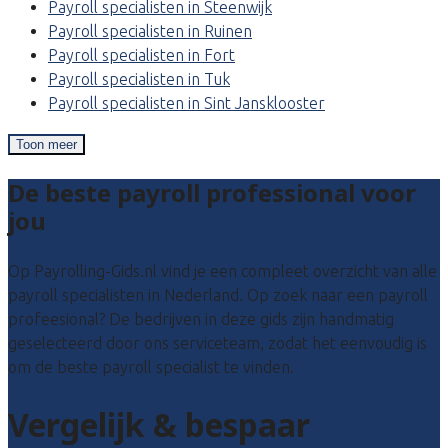
Payroll specialisten in Steenwijk
Payroll specialisten in Ruinen
Payroll specialisten in Fort
Payroll specialisten in Tuk
Payroll specialisten in Sint Jansklooster
Toon meer
De beste payroll professional voor
jou
Op Payrolling-Gids.nl vind je een compleet overzicht van alle
payroll specialisten in Nederland. Op zoek naar een payroll
profeesional? De bedrijven in deze gids zijn handmatig
geselecteerd door ons serviceteam, zodat het eenvoudig is
om de beste payroll specialist te vinden.
Vergelijk & bespaar