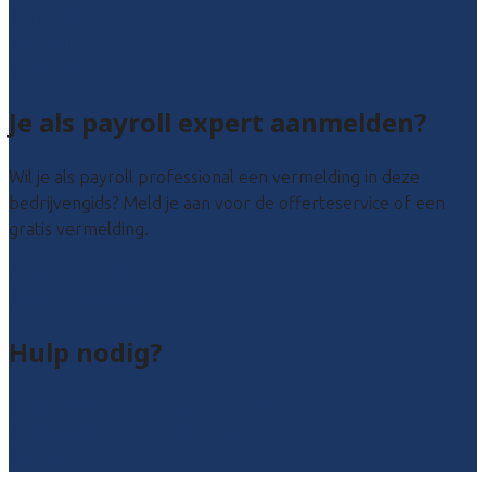
Zuid-Holland
Zeeland
Alle locaties
Je als payroll expert aanmelden?
Wil je als payroll professional een vermelding in deze
bedrijvengids? Meld je aan voor de offerteservice of een
gratis vermelding.
Payroll leads kopen
Bedrijf aanmelden
Hulp nodig?
Veelgestelde vragen: particulieren
Veelgestelde vragen: bedrijven
Contact