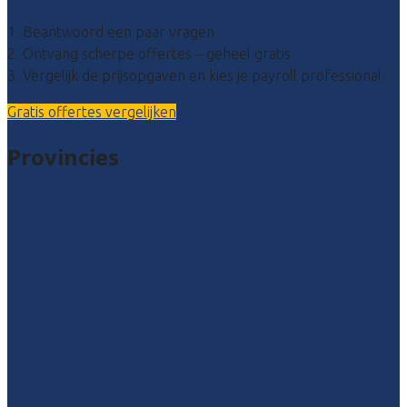
1. Beantwoord een paar vragen
2. Ontvang scherpe offertes – geheel gratis
3. Vergelijk de prijsopgaven en kies je payroll professional
Gratis offertes vergelijken
Provincies
Drenthe
Flevoland
Friesland
Gelderland
Groningen
Overijssel
Limburg
Noord-Brabant
Noord-Holland
Utrecht