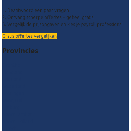
1. Beantwoord een paar vragen
2. Ontvang scherpe offertes – geheel gratis
3. Vergelijk de prijsopgaven en kies je payroll professional
Gratis offertes vergelijken
Provincies
Drenthe
Flevoland
Friesland
Gelderland
Groningen
Overijssel
Limburg
Noord-Brabant
Noord-Holland
Utrecht