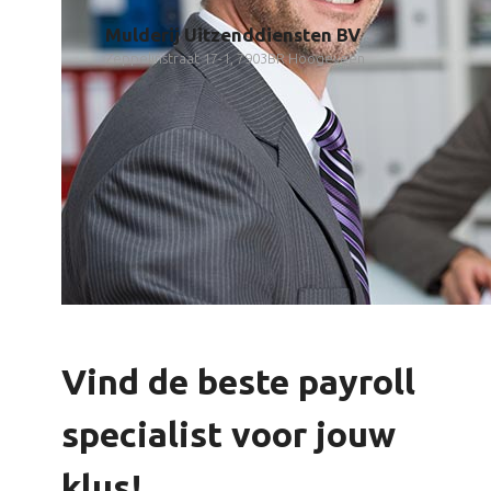
Mulderij Uitzenddiensten BV
Zeppelinstraat 17-1, 7903BR Hoogeveen
Vind de beste payroll
specialist voor jouw
klus!