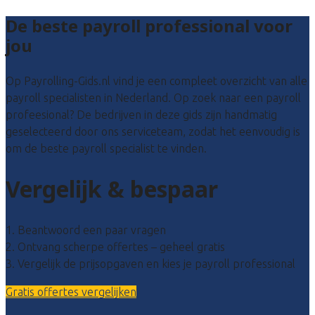
De beste payroll professional voor
jou
Op Payrolling-Gids.nl vind je een compleet overzicht van alle
payroll specialisten in Nederland. Op zoek naar een payroll
profeesional? De bedrijven in deze gids zijn handmatig
geselecteerd door ons serviceteam, zodat het eenvoudig is
om de beste payroll specialist te vinden.
Vergelijk & bespaar
1. Beantwoord een paar vragen
2. Ontvang scherpe offertes – geheel gratis
3. Vergelijk de prijsopgaven en kies je payroll professional
Gratis offertes vergelijken