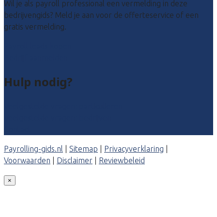
Wil je als payroll professional een vermelding in deze
bedrijvengids? Meld je aan voor de offerteservice of een
gratis vermelding.
Payroll leads kopen
Bedrijf aanmelden
Hulp nodig?
Veelgestelde vragen: particulieren
Veelgestelde vragen: bedrijven
Contact
Payrolling-gids.nl
|
Sitemap
|
Privacyverklaring
|
Voorwaarden
|
Disclaimer
|
Reviewbeleid
×