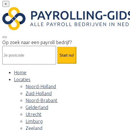
×
Op zoek naar een payroll bedrijf?
Start nu!
Home
Locaties
Noord-Holland
Zuid-Holland
Noord-Brabant
Gelderland
Utrecht
Limburg
Zeeland