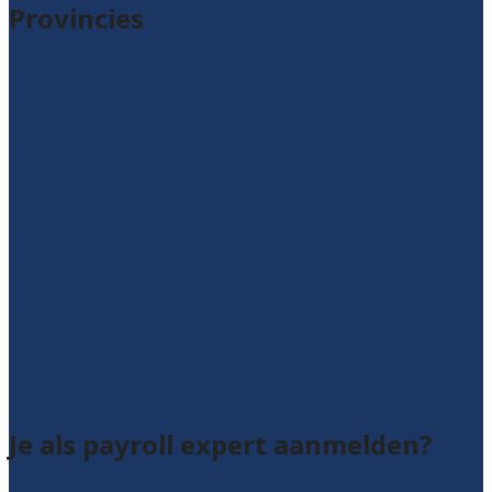
Provincies
Drenthe
Flevoland
Friesland
Gelderland
Groningen
Overijssel
Limburg
Noord-Brabant
Noord-Holland
Utrecht
Zuid-Holland
Zeeland
Alle locaties
Je als payroll expert aanmelden?