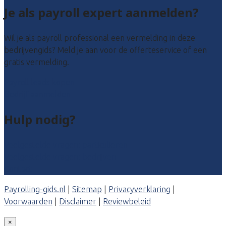
Je als payroll expert aanmelden?
Wil je als payroll professional een vermelding in deze
bedrijvengids? Meld je aan voor de offerteservice of een
gratis vermelding.
Payroll leads kopen
Bedrijf aanmelden
Hulp nodig?
Veelgestelde vragen: particulieren
Veelgestelde vragen: bedrijven
Contact
Payrolling-gids.nl
|
Sitemap
|
Privacyverklaring
|
Voorwaarden
|
Disclaimer
|
Reviewbeleid
×