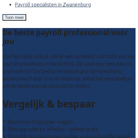
Payroll specialisten in Zwanenburg
Toon meer
De beste payroll professional voor
jou
Op Payrolling-Gids.nl vind je een compleet overzicht van alle
payroll specialisten in Nederland. Op zoek naar een payroll
profeesional? De bedrijven in deze gids zijn handmatig
geselecteerd door ons serviceteam, zodat het eenvoudig is
om de beste payroll specialist te vinden.
Vergelijk & bespaar
1. Beantwoord een paar vragen
2. Ontvang scherpe offertes – geheel gratis
3. Vergelijk de prijsopgaven en kies je payroll professional