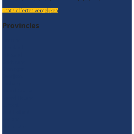
Gratis offertes vergelijken
Provincies
Drenthe
Flevoland
Friesland
Gelderland
Groningen
Overijssel
Limburg
Noord-Brabant
Noord-Holland
Utrecht
Zuid-Holland
Zeeland
Alle locaties