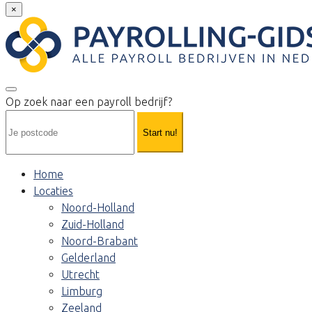
×
Op zoek naar een payroll bedrijf?
Start nu!
Home
Locaties
Noord-Holland
Zuid-Holland
Noord-Brabant
Gelderland
Utrecht
Limburg
Zeeland