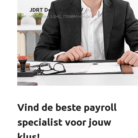
JDRT Detachering BV
Hazenweg 2-2HG, 7556BM Hengelo
Vind de beste payroll
specialist voor jouw
klus!