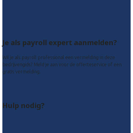
Utrecht
Zuid-Holland
Zeeland
Alle locaties
Je als payroll expert aanmelden?
Wil je als payroll professional een vermelding in deze
bedrijvengids? Meld je aan voor de offerteservice of een
gratis vermelding.
Payroll leads kopen
Bedrijf aanmelden
Hulp nodig?
Veelgestelde vragen: particulieren
Veelgestelde vragen: bedrijven