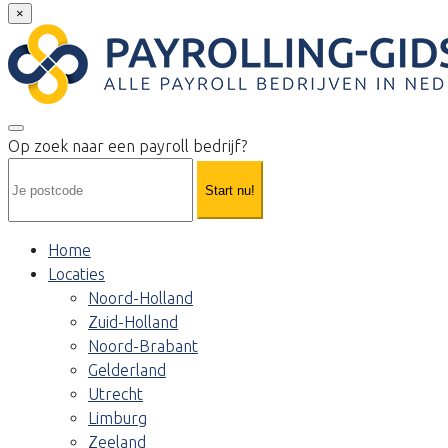
×
Op zoek naar een payroll bedrijf?
Start nu!
Home
Locaties
Noord-Holland
Zuid-Holland
Noord-Brabant
Gelderland
Utrecht
Limburg
Zeeland