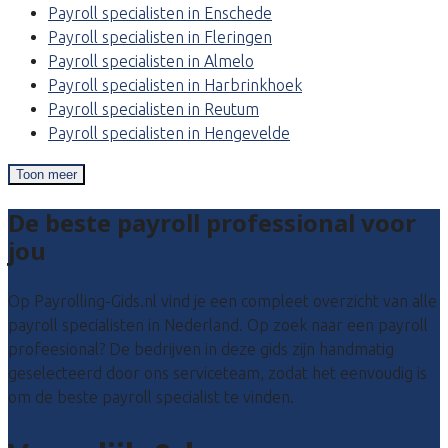
Payroll specialisten in Enschede
Payroll specialisten in Fleringen
Payroll specialisten in Almelo
Payroll specialisten in Harbrinkhoek
Payroll specialisten in Reutum
Payroll specialisten in Hengevelde
Toon meer
De beste payroll professional voor
jou
Op Payrolling-Gids.nl vind je een compleet overzicht van alle
payroll specialisten in Nederland. Op zoek naar een payroll
profeesional? De bedrijven in deze gids zijn handmatig
geselecteerd door ons serviceteam, zodat het eenvoudig is
om de beste payroll specialist te vinden.