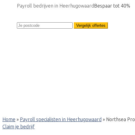
Payroll bedrijven in Heerhugowaard
Bespaar tot 40%
Vergelijk offertes
Home
»
Payroll specialisten in Heerhugowaard
»
Northsea Pro
Claim je bedrijf