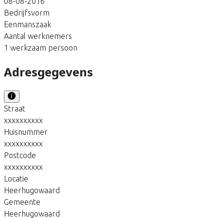
08-08-2016
Bedrijfsvorm
Eenmanszaak
Aantal werknemers
1 werkzaam persoon
Adresgegevens
Straat
xxxxxxxxxx
Huisnummer
xxxxxxxxxx
Postcode
xxxxxxxxxx
Locatie
Heerhugowaard
Gemeente
Heerhugowaard