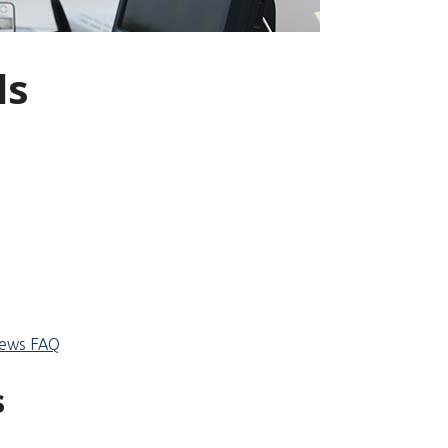
ls
iews
FAQ
s