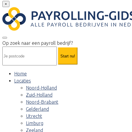
×
Op zoek naar een payroll bedrijf?
Start nu!
Home
Locaties
Noord-Holland
Zuid-Holland
Noord-Brabant
Gelderland
Utrecht
Limburg
Zeeland