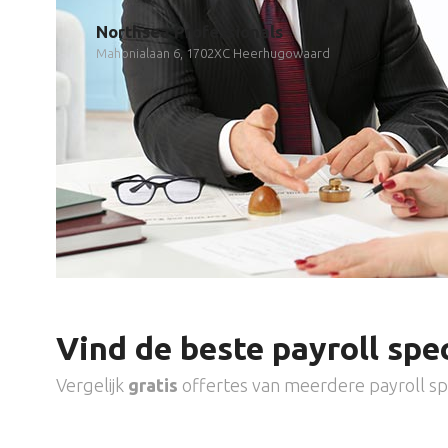
Northsea Professionals
Mahonialaan 6, 1702XC Heerhugowaard
Vind de beste payroll spec
Vergelijk
gratis
offertes van meerdere payroll spe