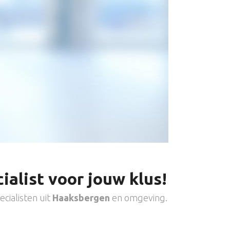
ialist voor jouw klus!
cialisten uit
Haaksbergen
en omgeving.