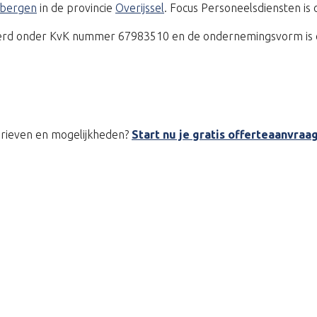
ksbergen
in de provincie
Overijssel
. Focus Personeelsdiensten is
treerd onder KvK nummer 67983510 en de ondernemingsvorm is 
tarieven en mogelijkheden?
Start nu je gratis offerteaanvraa