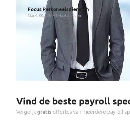
Focus Personeelsdiensten
Markt 8B, 7481HT Haaksbergen
Vind de beste payroll spec
Vergelijk
gratis
offertes van meerdere payroll spe