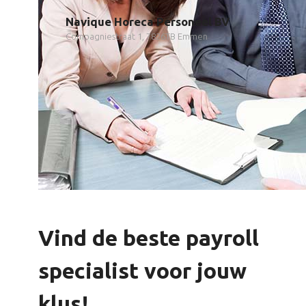
Navique Horeca Personeel BV
Compagniestraat 1, 7826TB Emmen
Vind de beste payroll
specialist voor jouw
klus!