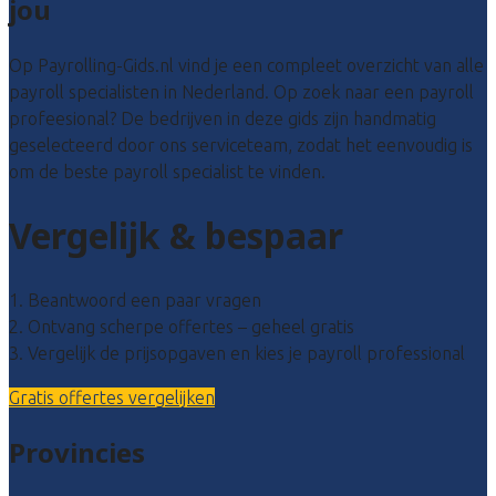
jou
Op Payrolling-Gids.nl vind je een compleet overzicht van alle
payroll specialisten in Nederland. Op zoek naar een payroll
profeesional? De bedrijven in deze gids zijn handmatig
geselecteerd door ons serviceteam, zodat het eenvoudig is
om de beste payroll specialist te vinden.
Vergelijk & bespaar
1. Beantwoord een paar vragen
2. Ontvang scherpe offertes – geheel gratis
3. Vergelijk de prijsopgaven en kies je payroll professional
Gratis offertes vergelijken
Provincies