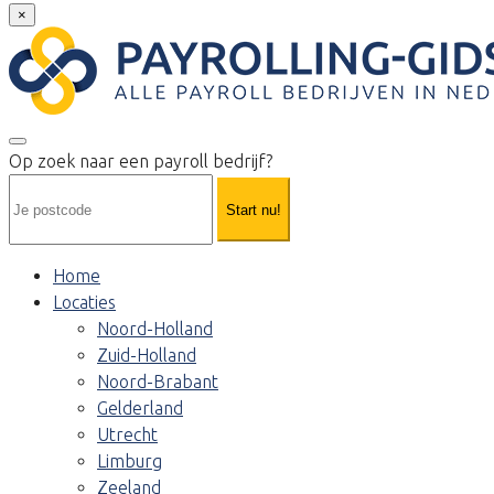
×
Op zoek naar een payroll bedrijf?
Start nu!
Home
Locaties
Noord-Holland
Zuid-Holland
Noord-Brabant
Gelderland
Utrecht
Limburg
Zeeland