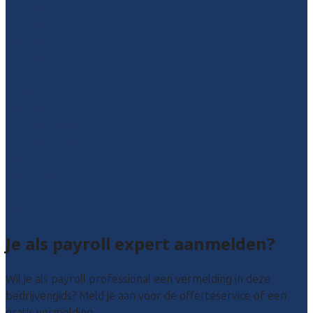
Drenthe
Flevoland
Friesland
Gelderland
Groningen
Overijssel
Limburg
Noord-Brabant
Noord-Holland
Utrecht
Zuid-Holland
Zeeland
Alle locaties
Je als payroll expert aanmelden?
Wil je als payroll professional een vermelding in deze
bedrijvengids? Meld je aan voor de offerteservice of een
gratis vermelding.