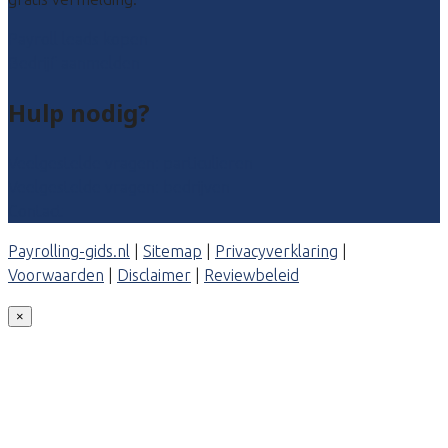
Payroll leads kopen
Bedrijf aanmelden
Hulp nodig?
Veelgestelde vragen: particulieren
Veelgestelde vragen: bedrijven
Contact
Payrolling-gids.nl
|
Sitemap
|
Privacyverklaring
|
Voorwaarden
|
Disclaimer
|
Reviewbeleid
×