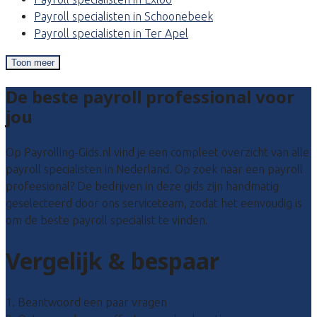
Payroll specialisten in Schoonebeek
Payroll specialisten in Ter Apel
Toon meer
De beste payroll professional voor
jou
Op Payrolling-Gids.nl vind je een compleet overzicht van alle
payroll specialisten in Nederland. Op zoek naar een payroll
profeesional? De bedrijven in deze gids zijn handmatig
geselecteerd door ons serviceteam, zodat het eenvoudig is
om de beste payroll specialist te vinden.
Vergelijk & bespaar
1. Beantwoord een paar vragen