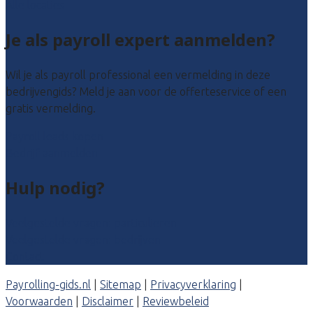
Alle locaties
Je als payroll expert aanmelden?
Wil je als payroll professional een vermelding in deze
bedrijvengids? Meld je aan voor de offerteservice of een
gratis vermelding.
Payroll leads kopen
Bedrijf aanmelden
Hulp nodig?
Veelgestelde vragen: particulieren
Veelgestelde vragen: bedrijven
Contact
Payrolling-gids.nl
|
Sitemap
|
Privacyverklaring
|
Voorwaarden
|
Disclaimer
|
Reviewbeleid