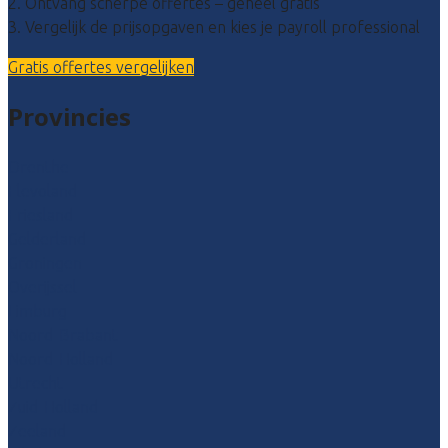
2. Ontvang scherpe offertes – geheel gratis
3. Vergelijk de prijsopgaven en kies je payroll professional
Gratis offertes vergelijken
Provincies
Drenthe
Flevoland
Friesland
Gelderland
Groningen
Overijssel
Limburg
Noord-Brabant
Noord-Holland
Utrecht
Zuid-Holland
Zeeland