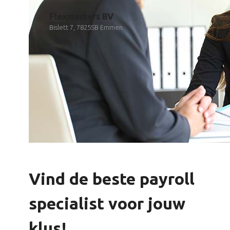
Flexmasters BV
Bislett 7, 7825SB Emmen
Vind de beste payroll
specialist voor jouw
klus!