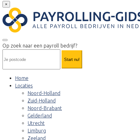
×
Op zoek naar een payroll bedrijf?
Start nu!
Home
Locaties
Noord-Holland
Zuid-Holland
Noord-Brabant
Gelderland
Utrecht
Limburg
Zeeland