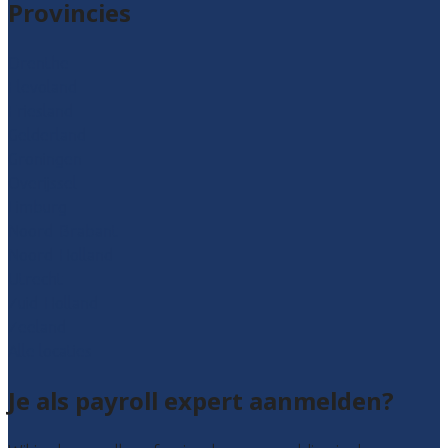
Provincies
Drenthe
Flevoland
Friesland
Gelderland
Groningen
Overijssel
Limburg
Noord-Brabant
Noord-Holland
Utrecht
Zuid-Holland
Zeeland
Alle locaties
Je als payroll expert aanmelden?