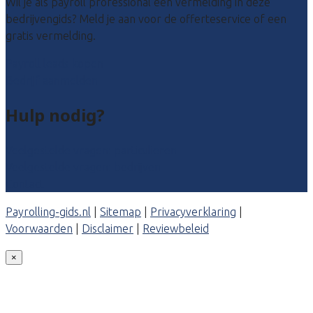
Wil je als payroll professional een vermelding in deze
bedrijvengids? Meld je aan voor de offerteservice of een
gratis vermelding.
Payroll leads kopen
Bedrijf aanmelden
Hulp nodig?
Veelgestelde vragen: particulieren
Veelgestelde vragen: bedrijven
Contact
Payrolling-gids.nl
|
Sitemap
|
Privacyverklaring
|
Voorwaarden
|
Disclaimer
|
Reviewbeleid
×