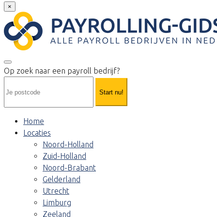
×
Op zoek naar een payroll bedrijf?
Start nu!
Home
Locaties
Noord-Holland
Zuid-Holland
Noord-Brabant
Gelderland
Utrecht
Limburg
Zeeland