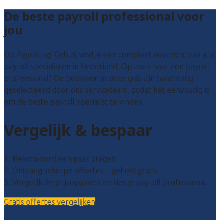
De beste payroll professional voor
jou
Op Payrolling-Gids.nl vind je een compleet overzicht van alle
payroll specialisten in Nederland. Op zoek naar een payroll
profeesional? De bedrijven in deze gids zijn handmatig
geselecteerd door ons serviceteam, zodat het eenvoudig is
om de beste payroll specialist te vinden.
Vergelijk & bespaar
1. Beantwoord een paar vragen
2. Ontvang scherpe offertes – geheel gratis
3. Vergelijk de prijsopgaven en kies je payroll professional
Gratis offertes vergelijken