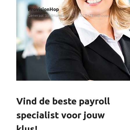
ProvisionHop
Generaal Stedmanstraat 170, 5623HZ Eindhoven
Vind de beste payroll
specialist voor jouw
klus!