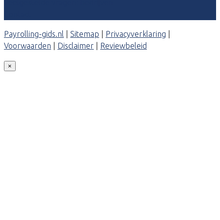
Veelgestelde vragen: bedrijven
Contact
Payrolling-gids.nl
|
Sitemap
|
Privacyverklaring
|
Voorwaarden
|
Disclaimer
|
Reviewbeleid
×