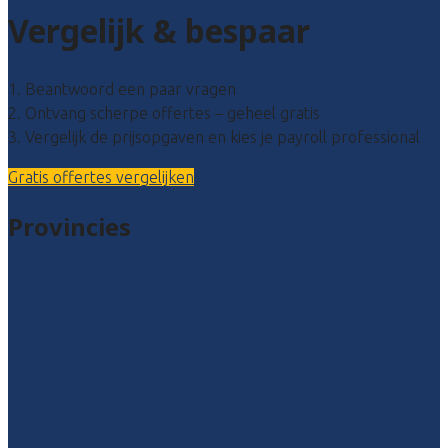
Vergelijk & bespaar
1. Beantwoord een paar vragen
2. Ontvang scherpe offertes – geheel gratis
3. Vergelijk de prijsopgaven en kies je payroll professional
Gratis offertes vergelijken
Provincies
Drenthe
Flevoland
Friesland
Gelderland
Groningen
Overijssel
Limburg
Noord-Brabant