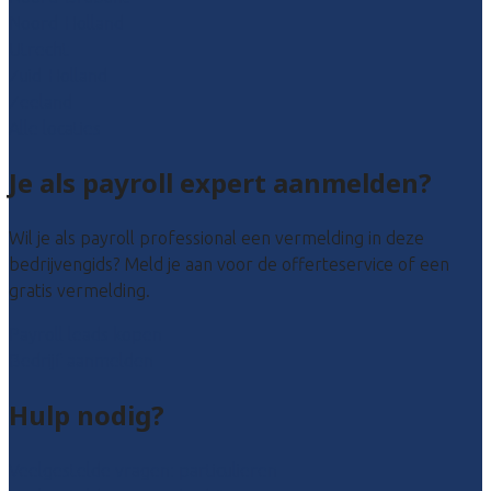
Noord-Holland
Utrecht
Zuid-Holland
Zeeland
Alle locaties
Je als payroll expert aanmelden?
Wil je als payroll professional een vermelding in deze
bedrijvengids? Meld je aan voor de offerteservice of een
gratis vermelding.
Payroll leads kopen
Bedrijf aanmelden
Hulp nodig?
Veelgestelde vragen: particulieren