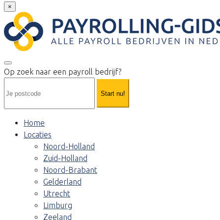
×
Op zoek naar een payroll bedrijf?
Start nu!
Home
Locaties
Noord-Holland
Zuid-Holland
Noord-Brabant
Gelderland
Utrecht
Limburg
Zeeland