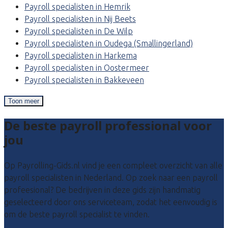
Payroll specialisten in Hemrik
Payroll specialisten in Nij Beets
Payroll specialisten in De Wilp
Payroll specialisten in Oudega (Smallingerland)
Payroll specialisten in Harkema
Payroll specialisten in Oostermeer
Payroll specialisten in Bakkeveen
Toon meer
De beste payroll professional voor
jou
Op Payrolling-Gids.nl vind je een compleet overzicht van alle
payroll specialisten in Nederland. Op zoek naar een payroll
profeesional? De bedrijven in deze gids zijn handmatig
geselecteerd door ons serviceteam, zodat het eenvoudig is
om de beste payroll specialist te vinden.