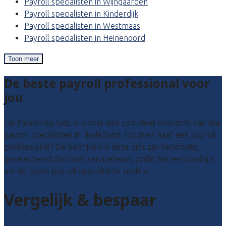
Payroll specialisten in Wijngaarden
Payroll specialisten in Kinderdijk
Payroll specialisten in Westmaas
Payroll specialisten in Heinenoord
Toon meer
De beste payroll professional voor
jou
Op Payrolling-Gids.nl vind je een compleet overzicht van alle
payroll specialisten in Nederland. Op zoek naar een payroll
profeesional? De bedrijven in deze gids zijn handmatig
geselecteerd door ons serviceteam, zodat het eenvoudig is
om de beste payroll specialist te vinden.
Vergelijk & bespaar