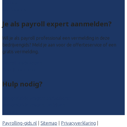
Zeeland
Alle locaties
Je als payroll expert aanmelden?
Wil je als payroll professional een vermelding in deze
bedrijvengids? Meld je aan voor de offerteservice of een
gratis vermelding.
Payroll leads kopen
Bedrijf aanmelden
Hulp nodig?
Veelgestelde vragen: particulieren
Veelgestelde vragen: bedrijven
Contact
Payrolling-gids.nl
|
Sitemap
|
Privacyverklaring
|