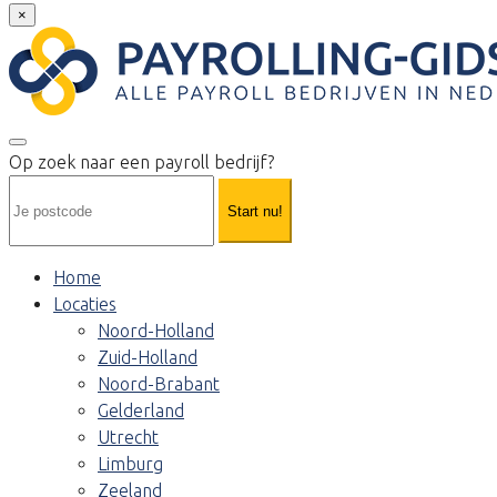
×
Op zoek naar een payroll bedrijf?
Start nu!
Home
Locaties
Noord-Holland
Zuid-Holland
Noord-Brabant
Gelderland
Utrecht
Limburg
Zeeland