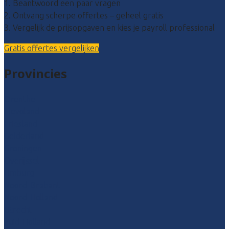
1. Beantwoord een paar vragen
2. Ontvang scherpe offertes – geheel gratis
3. Vergelijk de prijsopgaven en kies je payroll professional
Gratis offertes vergelijken
Provincies
Drenthe
Flevoland
Friesland
Gelderland
Groningen
Overijssel
Limburg
Noord-Brabant
Noord-Holland
Utrecht
Zuid-Holland