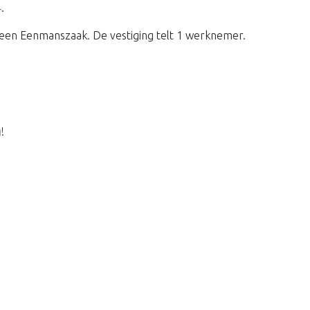
.
een Eenmanszaak. De vestiging telt 1 werknemer.
g
!