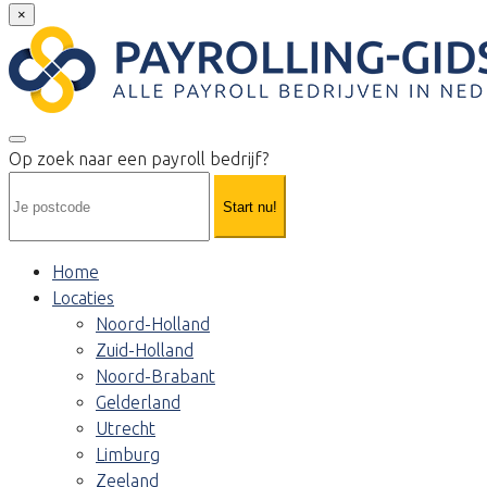
×
Op zoek naar een payroll bedrijf?
Start nu!
Home
Locaties
Noord-Holland
Zuid-Holland
Noord-Brabant
Gelderland
Utrecht
Limburg
Zeeland