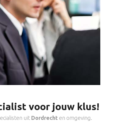
ialist voor jouw klus!
cialisten uit
Dordrecht
en omgeving.