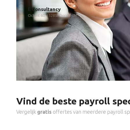
E Consultancy
Octant 60, 3328SE Dordrecht
Vind de beste payroll spec
Vergelijk
gratis
offertes van meerdere payroll spe