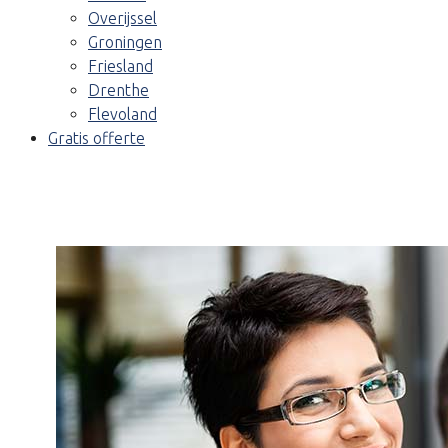
Overijssel
Groningen
Friesland
Drenthe
Flevoland
Gratis offerte