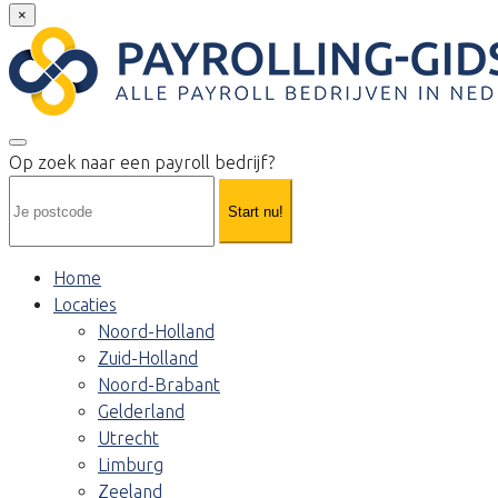
×
Op zoek naar een payroll bedrijf?
Start nu!
Home
Locaties
Noord-Holland
Zuid-Holland
Noord-Brabant
Gelderland
Utrecht
Limburg
Zeeland