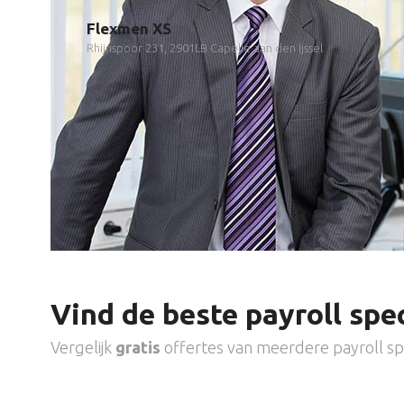
Flexmen XS
Rhijnspoor 231, 2901LB Capelle aan den Ijssel
Vind de beste payroll spec
Vergelijk
gratis
offertes van meerdere payroll spe