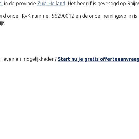
el
in de provincie
Zuid-Holland
. Het bedrijf is gevestigd op Rhi
treerd onder KvK nummer 56290012 en de ondernemingsvorm is e
jf.
tarieven en mogelijkheden?
Start nu je gratis offerteaanvraa