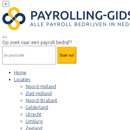
×
Op zoek naar een payroll bedrijf?
Start nu!
Home
Locaties
Noord-Holland
Zuid-Holland
Noord-Brabant
Gelderland
Utrecht
Limburg
Zeeland