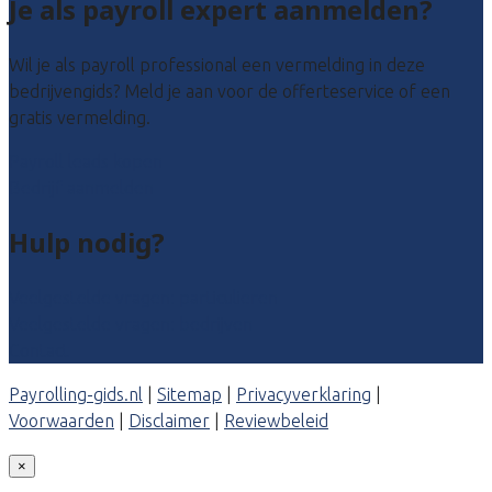
Je als payroll expert aanmelden?
Wil je als payroll professional een vermelding in deze
bedrijvengids? Meld je aan voor de offerteservice of een
gratis vermelding.
Payroll leads kopen
Bedrijf aanmelden
Hulp nodig?
Veelgestelde vragen: particulieren
Veelgestelde vragen: bedrijven
Contact
Payrolling-gids.nl
|
Sitemap
|
Privacyverklaring
|
Voorwaarden
|
Disclaimer
|
Reviewbeleid
×