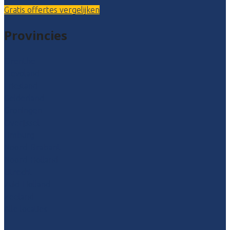
Gratis offertes vergelijken
Provincies
Drenthe
Flevoland
Friesland
Gelderland
Groningen
Overijssel
Limburg
Noord-Brabant
Noord-Holland
Utrecht
Zuid-Holland
Zeeland
Alle locaties