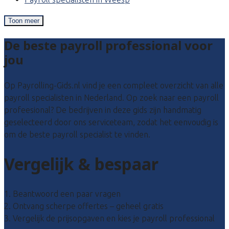
Toon meer
De beste payroll professional voor
jou
Op Payrolling-Gids.nl vind je een compleet overzicht van alle
payroll specialisten in Nederland. Op zoek naar een payroll
profeesional? De bedrijven in deze gids zijn handmatig
geselecteerd door ons serviceteam, zodat het eenvoudig is
om de beste payroll specialist te vinden.
Vergelijk & bespaar
1. Beantwoord een paar vragen
2. Ontvang scherpe offertes – geheel gratis
3. Vergelijk de prijsopgaven en kies je payroll professional