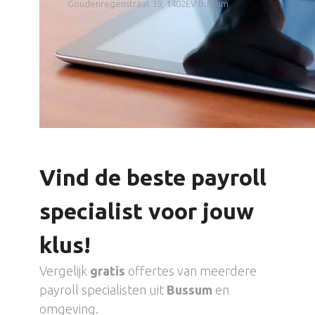
Goudenregenstraat 39, 1402EV Bussum
Vind de beste payroll
specialist voor jouw
klus!
Vergelijk
gratis
offertes van meerdere
payroll specialisten uit
Bussum
en
omgeving.