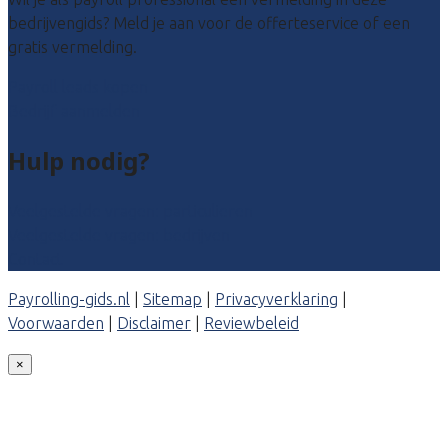
bedrijvengids? Meld je aan voor de offerteservice of een
gratis vermelding.
Payroll leads kopen
Bedrijf aanmelden
Hulp nodig?
Veelgestelde vragen: particulieren
Veelgestelde vragen: bedrijven
Contact
Payrolling-gids.nl
|
Sitemap
|
Privacyverklaring
|
Voorwaarden
|
Disclaimer
|
Reviewbeleid
×