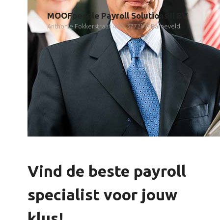
MOOFpeople Payroll Solutions II BV
Anthonie Fokkerstraat 49D, 3772MP Barneveld
Vind de beste payroll
specialist voor jouw
klus!