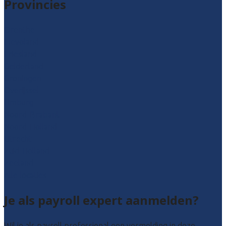
Provincies
Drenthe
Flevoland
Friesland
Gelderland
Groningen
Overijssel
Limburg
Noord-Brabant
Noord-Holland
Utrecht
Zuid-Holland
Zeeland
Alle locaties
Je als payroll expert aanmelden?
Wil je als payroll professional een vermelding in deze