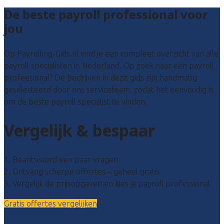
De beste payroll professional voor
jou
Op Payrolling-Gids.nl vind je een compleet overzicht van alle
payroll specialisten in Nederland. Op zoek naar een payroll
profeesional? De bedrijven in deze gids zijn handmatig
geselecteerd door ons serviceteam, zodat het eenvoudig is
om de beste payroll specialist te vinden.
Vergelijk & bespaar
1. Beantwoord een paar vragen
2. Ontvang scherpe offertes – geheel gratis
3. Vergelijk de prijsopgaven en kies je payroll professional
Gratis offertes vergelijken