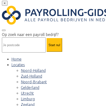
×
Op zoek naar een payroll bedrijf?
Start nu!
Home
Locaties
Noord-Holland
Zuid-Holland
Noord-Brabant
Gelderland
Utrecht
Limburg
Zeeland