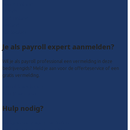
Noord-Holland
Utrecht
Zuid-Holland
Zeeland
Alle locaties
Je als payroll expert aanmelden?
Wil je als payroll professional een vermelding in deze
bedrijvengids? Meld je aan voor de offerteservice of een
gratis vermelding.
Payroll leads kopen
Bedrijf aanmelden
Hulp nodig?
Veelgestelde vragen: particulieren
Veelgestelde vragen: bedrijven