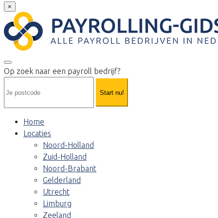
×
Op zoek naar een payroll bedrijf?
Start nu!
Home
Locaties
Noord-Holland
Zuid-Holland
Noord-Brabant
Gelderland
Utrecht
Limburg
Zeeland