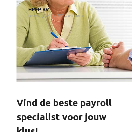
HPFP BV
Loseweg 32, 7315BE Apeldoorn
Vind de beste payroll
specialist voor jouw
klus!