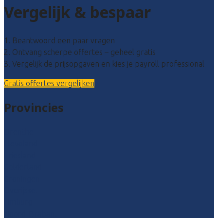
Vergelijk & bespaar
1. Beantwoord een paar vragen
2. Ontvang scherpe offertes – geheel gratis
3. Vergelijk de prijsopgaven en kies je payroll professional
Gratis offertes vergelijken
Provincies
Drenthe
Flevoland
Friesland
Gelderland
Groningen
Overijssel
Limburg
Noord-Brabant