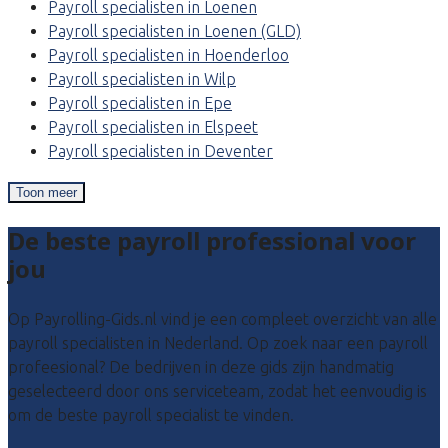
Payroll specialisten in Loenen
Payroll specialisten in Loenen (GLD)
Payroll specialisten in Hoenderloo
Payroll specialisten in Wilp
Payroll specialisten in Epe
Payroll specialisten in Elspeet
Payroll specialisten in Deventer
Toon meer
De beste payroll professional voor
jou
Op Payrolling-Gids.nl vind je een compleet overzicht van alle
payroll specialisten in Nederland. Op zoek naar een payroll
profeesional? De bedrijven in deze gids zijn handmatig
geselecteerd door ons serviceteam, zodat het eenvoudig is
om de beste payroll specialist te vinden.