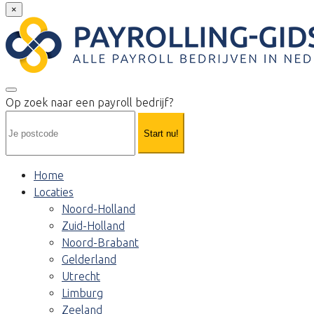
×
Op zoek naar een payroll bedrijf?
Start nu!
Home
Locaties
Noord-Holland
Zuid-Holland
Noord-Brabant
Gelderland
Utrecht
Limburg
Zeeland