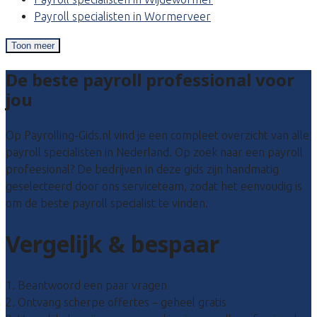
Payroll specialisten in Wormerveer
Toon meer
De beste payroll professional voor
jou
Op Payrolling-Gids.nl vind je een compleet overzicht van alle
payroll specialisten in Nederland. Op zoek naar een payroll
profeesional? De bedrijven in deze gids zijn handmatig
geselecteerd door ons serviceteam, zodat het eenvoudig is
om de beste payroll specialist te vinden.
Vergelijk & bespaar
1. Beantwoord een paar vragen
2. Ontvang scherpe offertes – geheel gratis