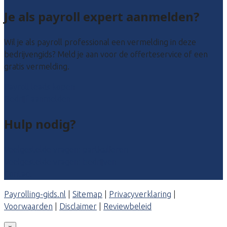
Je als payroll expert aanmelden?
Wil je als payroll professional een vermelding in deze
bedrijvengids? Meld je aan voor de offerteservice of een
gratis vermelding.
Payroll leads kopen
Bedrijf aanmelden
Hulp nodig?
Veelgestelde vragen: particulieren
Veelgestelde vragen: bedrijven
Contact
Payrolling-gids.nl
|
Sitemap
|
Privacyverklaring
|
Voorwaarden
|
Disclaimer
|
Reviewbeleid