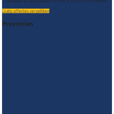
3. Vergelijk de prijsopgaven en kies je payroll professional
Gratis offertes vergelijken
Provincies
Drenthe
Flevoland
Friesland
Gelderland
Groningen
Overijssel
Limburg
Noord-Brabant
Noord-Holland
Utrecht
Zuid-Holland
Zeeland
Alle locaties